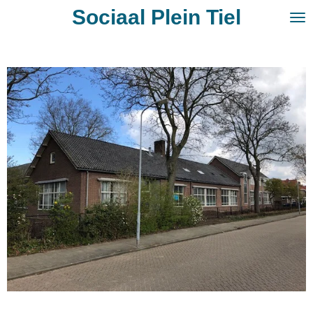
Sociaal Plein Tiel
Ga
direct
naar
de
hoofdinhoud